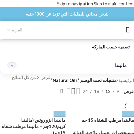
Skip to navigation
Skip to main content
شحن مجاني للطلبات التي تزيد عن 1000 جنيه
تصفية حسب الماركة
ماليندا
2
عرض ⁦2⁩ من كل النتائج
الرئيسية
/
منتجات تحت الوسم “Natural Oils”
عرض
9
12
18
24
ماليندا مرطب للشفاه 15 جم
ماليندا ايزو روتين (ماليندا
كريم120جم + ماليندا مرطب شفاه
مستحضرات تجميل علاجية
,
العناية
15جم)