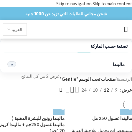
Skip to navigation
Skip to main content
شحن مجاني للطلبات التي تزيد عن 1000 جنيه
تصفية حسب الماركة
ماليندا
2
عرض ⁦2⁩ من كل النتائج
الرئيسية
/
منتجات تحت الوسم “Gentle”
عرض
9
12
18
24
ماليندا غسول 250 مل
ماليندا روتين للبشرة الدهنية (
ماليندا غسول 250جم + ماليندا كريم
مستحضرات تجميل علاجية
,
العناية
120جم)