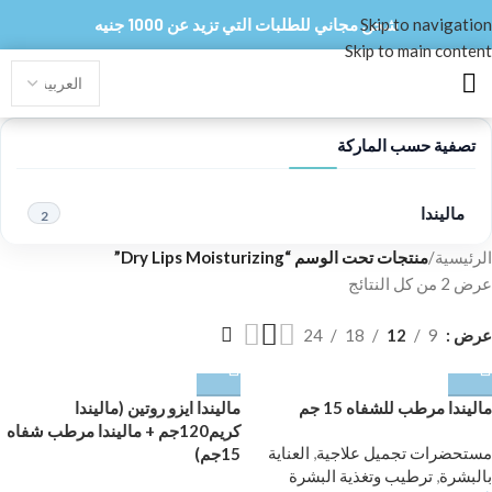
Skip to navigation
شحن مجاني للطلبات التي تزيد عن 1000 جنيه
Skip to main content
تصفية حسب الماركة
ماليندا
2
الرئيسية
/
منتجات تحت الوسم “Dry Lips Moisturizing”
عرض ⁦2⁩ من كل النتائج
عرض
9
12
18
24
ماليندا مرطب للشفاه 15 جم
ماليندا ايزو روتين (ماليندا
كريم120جم + ماليندا مرطب شفاه
مستحضرات تجميل علاجية
,
العناية
15جم)
بالبشرة
,
ترطيب وتغذية البشرة