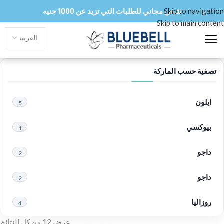
Skip to navigation
شحن مجاني للطلبات التي تزيد عن 1000 جنيه
Skip to main content
تصفية حسب الماركة
ايلون
5
بيوكسي
1
داجو
2
داجو
2
روزاليا
4
عرض ⁦12⁩ من كل النتائج